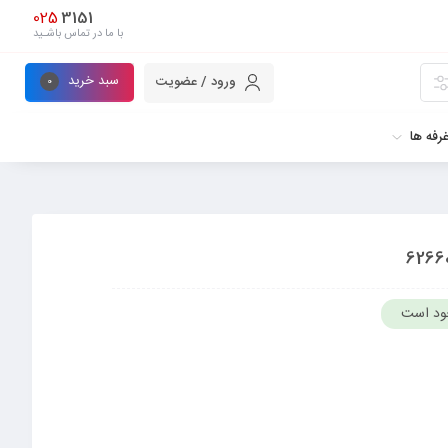
025
3151
با ما در تماس باشـید
سبد خرید
ورود / عضویت
0
رفه ها
ود است