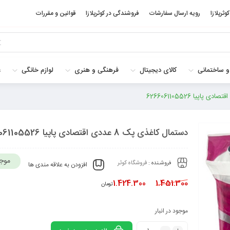
کوثرپلازا
رویه ارسال سفارشات
فروشندگی در کوثرپلازا
قوانین و مقررات
و ساختمانی
کالای دیجیتال
فرهنگی و هنری
لوازم خانگی
غ
دستمال کاغذی پک 8 عددی اقتصادی پاپیا 6266061105526
موج
فروشـنده :
فروشگاه کوثر
افزودن به علاقه مندی ها
1.424.300
1.451.300
تومان
موجود در انبار