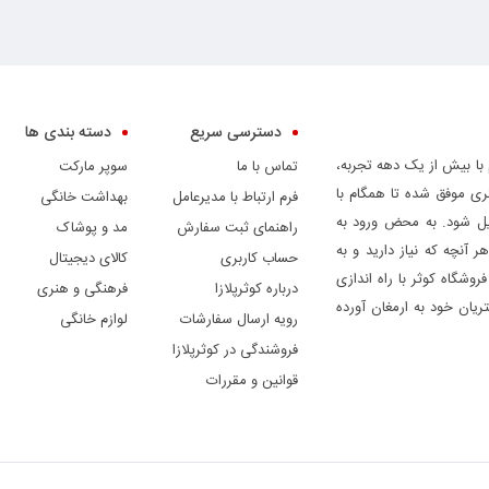
دسترسی سریع
دسته بندی ها
 با بیش از یک دهه تجربه،
تماس با ما
سوپر مارکت
ری موفق شده تا همگام با
فرم ارتباط با مدیرعامل
بهداشت خانگی
دیل شود. به محض ورود به
راهنمای ثبت سفارش
مد و پوشاک
ر آنچه که نیاز دارید و به
حساب کاربری
کالای دیجیتال
وشگاه کوثر با راه اندازی
درباره کوثرپلازا
فرهنگی و هنری
ریان خود به ارمغان آورده
رویه ارسال سفارشات
لوازم خانگی
فروشندگی در کوثرپلازا
قوانین و مقررات