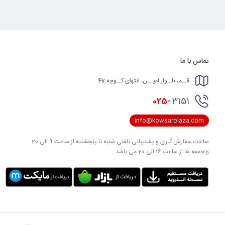
تماس با ما
قــم، بلــوار امیــن، انتهای کــوچه 47
025-
3151
info@kowsarplaza.com
ساعات سفارش گیری و پشتیبانی تلفنی شنبه تا پنجشنبه از ساعت 9 الی 20
و جمعه ها از ساعت 16 الی 20 می باشد .