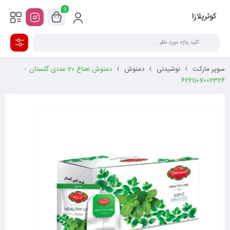
0
کوثرپلازا
سوپر مارکت
نوشیدنی
دمنوش
دمنوش نعناع 20 عددی گلستان –
6261107002326