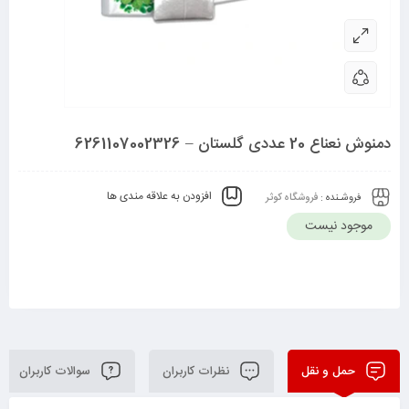
دمنوش نعناع 20 عددی گلستان – 6261107002326
افزودن به علاقه مندی ها
فروشـنده :
فروشگاه کوثر
موجود نیست
حمل و نقل
نظرات کاربران
سوالات کاربران