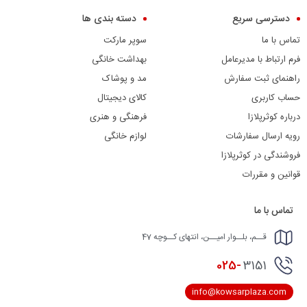
دسترسی سریع
دسته بندی ها
تماس با ما
سوپر مارکت
فرم ارتباط با مدیرعامل
بهداشت خانگی
راهنمای ثبت سفارش
مد و پوشاک
حساب کاربری
کالای دیجیتال
درباره کوثرپلازا
فرهنگی و هنری
رویه ارسال سفارشات
لوازم خانگی
فروشندگی در کوثرپلازا
قوانین و مقررات
تماس با ما
قــم، بلــوار امیــن، انتهای کــوچه 47
025-
3151
info@kowsarplaza.com