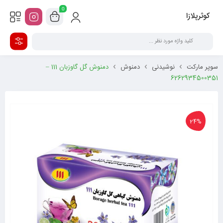
0
کوثرپلازا
سوپر مارکت
نوشیدنی
دمنوش
دمنوش گل گاوزبان 111 –
6262934500351
24%