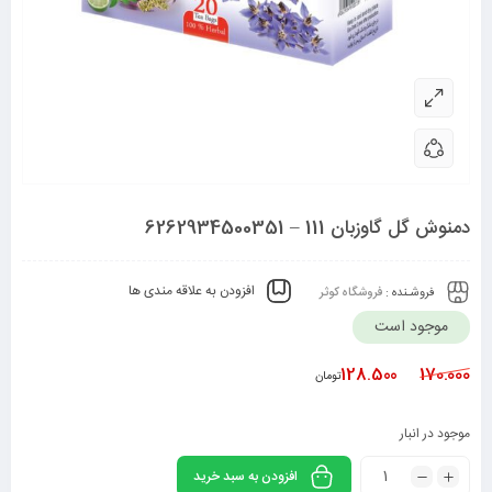
دمنوش گل گاوزبان 111 – 6262934500351
افزودن به علاقه مندی ها
فروشـنده :
فروشگاه کوثر
موجود است
128.500
170.000
تومان
موجود در انبار
افزودن به سبد خرید