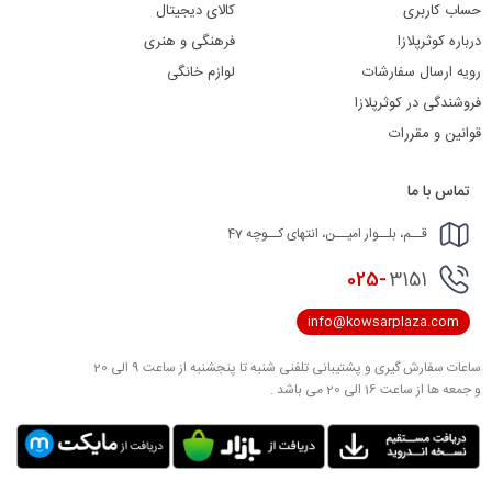
حساب کاربری
کالای دیجیتال
درباره کوثرپلازا
فرهنگی و هنری
رویه ارسال سفارشات
لوازم خانگی
فروشندگی در کوثرپلازا
قوانین و مقررات
تماس با ما
قــم، بلــوار امیــن، انتهای کــوچه 47
025-
3151
info@kowsarplaza.com
ساعات سفارش گیری و پشتیبانی تلفنی شنبه تا پنجشنبه از ساعت 9 الی 20
و جمعه ها از ساعت 16 الی 20 می باشد .