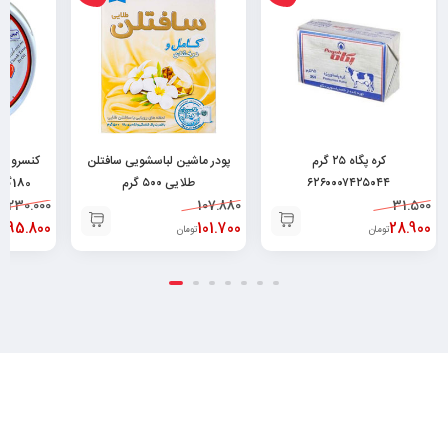
کره پگاه ۲۵ گرم
پودر ماشین لباسشویی سافتلن
کنسرو م
۶۲۶۰۰۰۷۴۲۵۰۴۴
طلایی ۵۰۰ گرم
180گرم ۶۲۶۲۶۶۳۲۰۰۰۳۴
230.000
6260010506419
107.880
31.500
195.800
101.700
28.900
تومان
تومان
ت