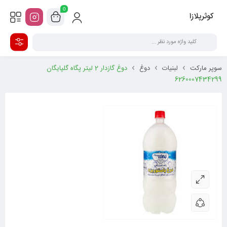
0
کوثرپلازا
سوپر مارکت
لبنیات
دوغ
دوغ گازدار 2 لیتر پگاه گلپایگان
6260007434299