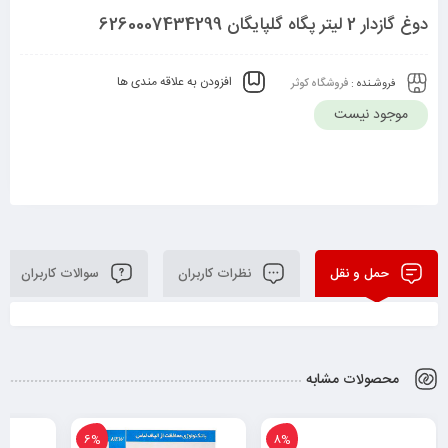
دوغ گازدار 2 لیتر پگاه گلپایگان 6260007434299
افزودن به علاقه مندی ها
فروشـنده :
فروشگاه کوثر
موجود نیست
حمل و نقل
نظرات کاربران
سوالات کاربران
محصولات مشابه
6%
8%