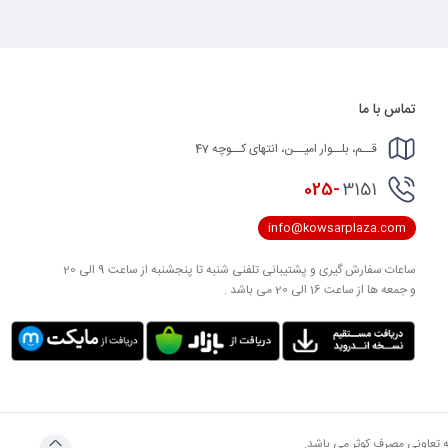
تماس با ما
قــم، بلــوار امیــن، انتهای کــوچه 47
025-
3151
info@kowsarplaza.com
ساعات سفارش گیری و پشتیبانی تلفنی شنبه تا پنجشنبه از ساعت 9 الی 20
و جمعه ها از ساعت 16 الی 20 می باشد .
به تعاونی مصرف کوثر می باشد.