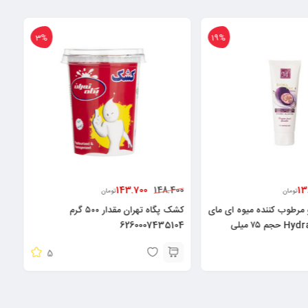
3%
19%
143.700
13
148.400
تومان
تومان
و مرطوب کننده میوه ای مای
کشک پگاه تهران مقدار ۵۰۰ گرم
مدل Hydra Touch حجم ۷۵ میلی
6260007435104
5