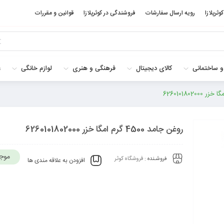
کوثرپلازا
رویه ارسال سفارشات
فروشندگی در کوثرپلازا
قوانین و مقررات
و ساختمانی
کالای دیجیتال
فرهنگی و هنری
لوازم خانگی
غ
روغن جامد 4500 گرم امگا خزر 6260101802000
موج
فروشـنده :
فروشگاه کوثر
افزودن به علاقه مندی ها