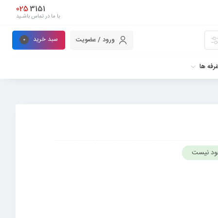
025
3151
با ما در تماس باشـید
سبد خرید
ورود / عضویت
0
رفه ها
ود نیست