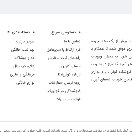
دسترسی سریع
دسته بندی ها
 با بیش از یک دهه تجربه،
تماس با ما
سوپر مارکت
ری موفق شده تا همگام با
فرم ارتباط با مدیرعامل
بهداشت خانگی
دیل شود. به محض ورود به
راهنمای ثبت سفارش
مد و پوشاک
ر آنچه که نیاز دارید و به
حساب کاربری
کالای دیجیتال
وشگاه کوثر با راه اندازی
درباره کوثرپلازا
فرهنگی و هنری
ریان خود به ارمغان آورده
رویه ارسال سفارشات
لوازم خانگی
فروشندگی در کوثرپلازا
قوانین و مقررات
تی کوثرپلازا فقط برای مقاصد غیرتجاری و با ذکر منبع بلامانع است. کلیه حقوق این سایت متعلق 