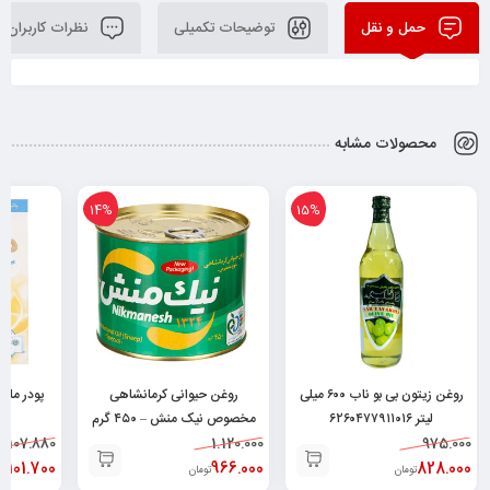
حمل و نقل
توضیحات تکمیلی
نظرات کاربران
محصولات مشابه
14%
15%
روغن زیتون بی بو ناب ۶۰۰ میلی
روغن حیوانی کرمانشاهی
پودر ماش
لیتر ۶۲۶۰۴۷۷۹۱۱۰۱۶
مخصوص نیک منش – ۴۵۰ گرم
19
107.880
۶۲۶۰۴۹۶۴۳۰۰۴۸
1.120.000
975.000
101.700
966.000
828.000
تومان
تومان
تو