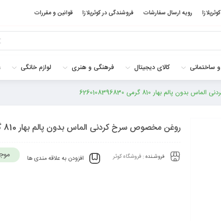
کوثرپلازا
رویه ارسال سفارشات
فروشندگی در کوثرپلازا
قوانین و مقررات
و ساختمانی
کالای دیجیتال
فرهنگی و هنری
لوازم خانگی
غ
ن پالم بهار 810 گرمی 6260108396830
روغن مخصوص سرخ کردنی الماس بدون پالم بهار 810 گرمی 6260108396830
موج
فروشـنده :
فروشگاه کوثر
افزودن به علاقه مندی ها