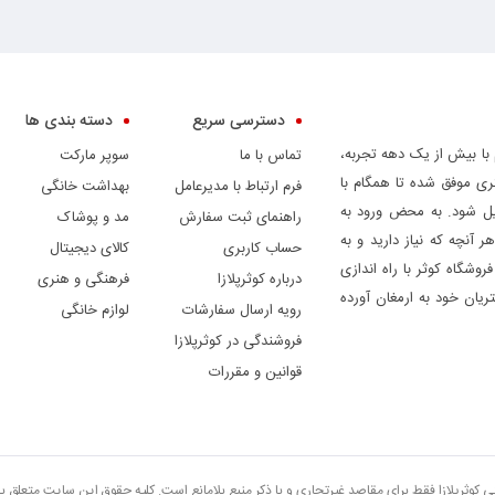
دسترسی سریع
دسته بندی ها
 با بیش از یک دهه تجربه،
تماس با ما
سوپر مارکت
ری موفق شده تا همگام با
فرم ارتباط با مدیرعامل
بهداشت خانگی
دیل شود. به محض ورود به
راهنمای ثبت سفارش
مد و پوشاک
ر آنچه که نیاز دارید و به
حساب کاربری
کالای دیجیتال
وشگاه کوثر با راه اندازی
درباره کوثرپلازا
فرهنگی و هنری
ریان خود به ارمغان آورده
رویه ارسال سفارشات
لوازم خانگی
فروشندگی در کوثرپلازا
قوانین و مقررات
تی کوثرپلازا فقط برای مقاصد غیرتجاری و با ذکر منبع بلامانع است. کلیه حقوق این سایت متعلق 