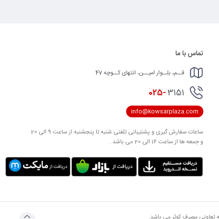
تماس با ما
قــم، بلــوار امیــن، انتهای کــوچه 47
025-
3151
info@kowsarplaza.com
ساعات سفارش گیری و پشتیبانی تلفنی شنبه تا پنجشنبه از ساعت 9 الی 20
و جمعه ها از ساعت 16 الی 20 می باشد .
به تعاونی مصرف کوثر می باشد.