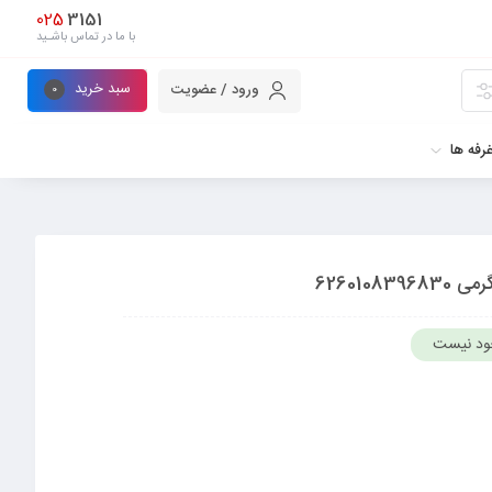
025
3151
با ما در تماس باشـید
سبد خرید
ورود / عضویت
0
رفه ها
ود نیست