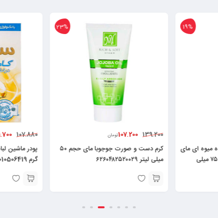
6%
23%
.700
101.700
148.400
107.880
تومان
کرم دست و صورت جوجوبا مای حجم ۵۰
پودر ماشین لباسشویی سافتلن طلایی ۵۰۰
گرم 6260010506419
60007435104