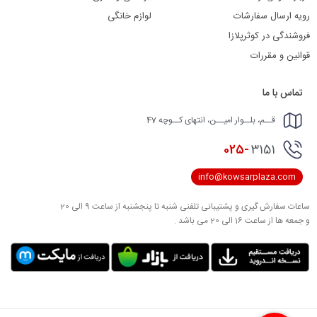
رویه ارسال سفارشات
لوازم خانگی
فروشندگی در کوثرپلازا
قوانین و مقررات
تماس با ما
قــم، بلــوار امیــن، انتهای کــوچه 47
025-
3151
info@kowsarplaza.com
ساعات سفارش گیری و پشتیبانی تلفنی شنبه تا پنجشنبه از ساعت 9 الی 20
و جمعه ها از ساعت 16 الی 20 می باشد .