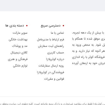
دسترسی سریع
دسته بندی ها
 با بیش از یک دهه تجربه،
تماس با ما
سوپر مارکت
ری موفق شده تا همگام با
فرم ارتباط با مدیرعامل
بهداشت خانگی
دیل شود. به محض ورود به
راهنمای ثبت سفارش
مد و پوشاک
ر آنچه که نیاز دارید و به
حساب کاربری
کالای دیجیتال
وشگاه کوثر با راه اندازی
درباره کوثرپلازا
فرهنگی و هنری
ریان خود به ارمغان آورده
رویه ارسال سفارشات
لوازم خانگی
فروشندگی در کوثرپلازا
قوانین و مقررات
تی کوثرپلازا فقط برای مقاصد غیرتجاری و با ذکر منبع بلامانع است. کلیه حقوق این سایت متعلق 