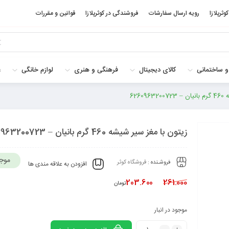
کوثرپلازا
رویه ارسال سفارشات
فروشندگی در کوثرپلازا
قوانین و مقررات
و ساختمانی
کالای دیجیتال
فرهنگی و هنری
لوازم خانگی
غ
6260
زیتون با مغز سیر شیشه 460 گرم بانیان – 6260963200723
موج
فروشـنده :
فروشگاه کوثر
افزودن به علاقه مندی ها
203.600
261.000
تومان
موجود در انبار