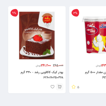
9%
3%
241.200
143
265.000
تومان
تومان
کشک پگاه تهران مقدار ۵۰۰ گرم
پودر کیک کاکائویی رشد – ۳۳۰ گرم
۶۲۶۰۱۷۰۲۵۰۳۶۸
62
5