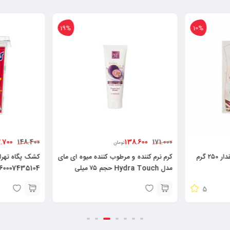
19%
10%
.700
138.600
148.400
171.000
تومان
پودر پنکیک کاکائویی رشد مقدار ۲۵۰ گرم
کرم نرم کننده و مرطوب کننده میوه ای مای
مدل Hydra Touch حجم ۷۵ میلی
60007435104
لیتر۶۲۶۰۴۸۲۵۲۱۳۷۸
5