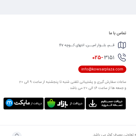
تماس با ما
قــم، بلــوار امیــن، انتهای کــوچه 47
025-
3151
info@kowsarplaza.com
ساعات سفارش گیری و پشتیبانی تلفنی شنبه تا پنجشنبه از ساعت 9 الی 20
و جمعه ها از ساعت 16 الی 20 می باشد .
به تعاونی مصرف کوثر می باشد.