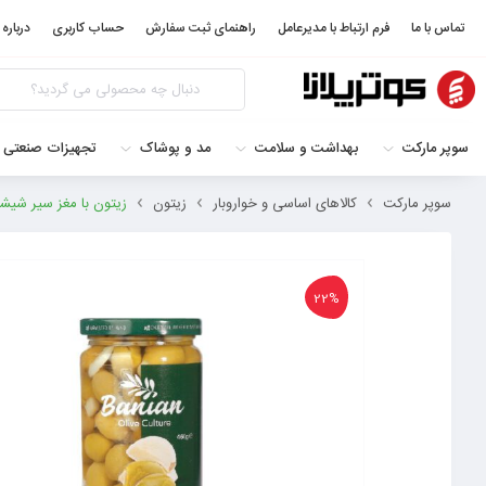
تماس با ما
فرم ارتباط با مدیرعامل
راهنمای ثبت سفارش
حساب کاربری
درباره 
سوپر مارکت
بهداشت و سلامت
مد و پوشاک
تجهیزات صنعتی 
سوپر مارکت
کالاهای اساسی و خواروبار
زیتون
زیتون با مغز سیر شیشه 460 گرم بانیان – 963200723
22%