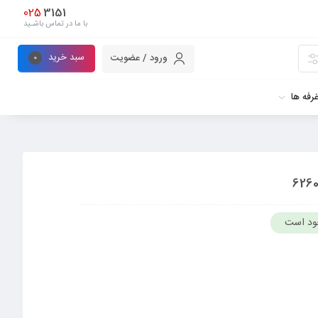
025
3151
با ما در تماس باشـید
سبد خرید
ورود / عضویت
0
رفه ها
ود است