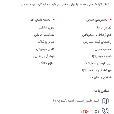
کوثرپلازا خدمتی جدید را برای مشتریان خود به ارمغان آورده است.
دسترسی سریع
دسته بندی ها
تماس با ما
سوپر مارکت
فرم ارتباط با مدیرعامل
بهداشت خانگی
راهنمای ثبت سفارش
مد و پوشاک
حساب کاربری
کالای دیجیتال
درباره کوثرپلازا
فرهنگی و هنری
رویه ارسال سفارشات
لوازم خانگی
فروشندگی در کوثرپلازا
قوانین و مقررات
تماس با ما
قــم، بلــوار امیــن، انتهای کــوچه 47
025-
3151