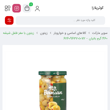
0
کوثرپلازا
سوپر مارکت
کالاهای اساسی و خواروبار
زیتون
زیتون با مغز فلفل شیشه
460 گرم بانیان – 6260963201072