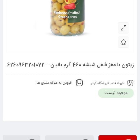
زیتون با مغز فلفل شیشه 460 گرم بانیان – 6260963201072
افزودن به علاقه مندی ها
فروشـنده :
فروشگاه کوثر
موجود نیست