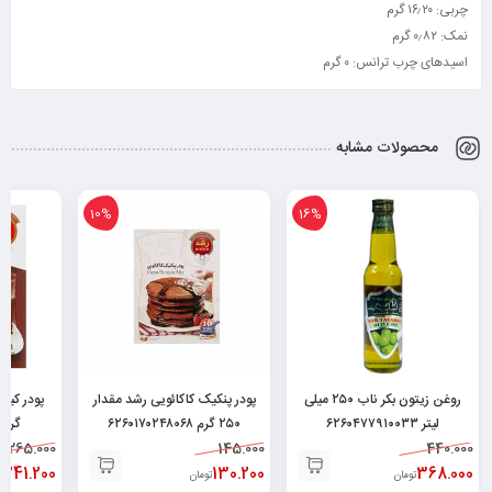
چربی: ۱۶٫۲۰ گرم
نمک: ۰٫۸۲ گرم
اسیدهای چرب ترانس: ۰ گرم
محصولات مشابه
10%
16%
روغن زیتون بکر ناب ۲۵۰ میلی
پودر پنکیک کاکائویی رشد مقدار
لیتر ۶۲۶۰۴۷۷۹۱۰۰۳۳
۲۵۰ گرم ۶۲۶۰۱۷۰۲۴۸۰۶۸
گرم ۲۶۰۱۷۰۲۵۰۳۶۸
265.000
145.000
440.000
241.200
130.200
368.000
تومان
تومان
ت