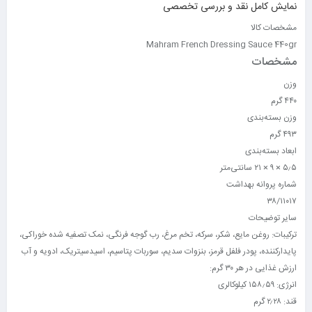
نمایش کامل نقد و بررسی تخصصی
مشخصات کالا
Mahram French Dressing Sauce 440gr
مشخصات
وزن
۴۴۰ گرم
وزن بسته‌بندی
۴۹۳ گرم
ابعاد بسته‌بندی
۵٫۵ × ۹ × ۲۱ سانتی‌متر
شماره پروانه بهداشت
۳۸/۱۱۰۱۷
سایر توضیحات
ترکیبات: روغن مایع، شکر، سرکه، تخم مرغ، رب گوجه فرنگی، نمک تصفیه شده خوراکی،
پایدارکننده، پودر فلفل قرمز، بنزوات سدیم، سوربات پتاسیم، اسیدسیتریک، ادویه و آب
ارزش غذایی در هر ۳۰ گرم:
انرژی: ۱۵۸٫۵۹ کیلوکالری
قند: ۲٫۲۸ گرم