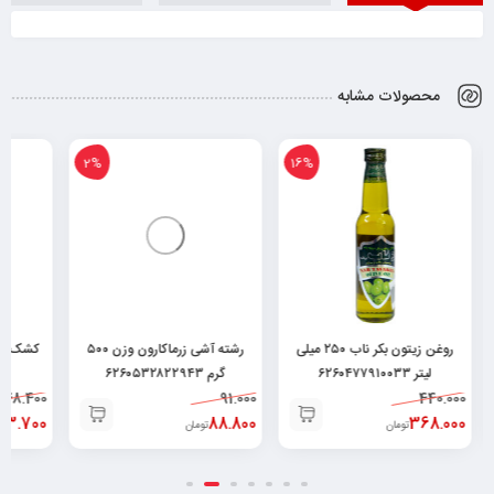
محصولات مشابه
2%
16%
روغن زیتون بکر ناب ۲۵۰ میلی
رشته آشی زرماکارون وزن ۵۰۰
لیتر ۶۲۶۰۴۷۷۹۱۰۰۳۳
گرم ۶۲۶۰۵۳۲۸۲۲۹۴۳
04
148.400
91.000
440.000
143.700
88.800
368.000
تومان
تومان