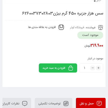
سس هزار جزیره 450 گرم بیژن6260037302803
افزودن به علاقه مندی ها
فروشـنده :
فروشگاه کوثر
موجود است
319.900
تومان
موجود در انبار
افزودن به سبد خرید
حمل و نقل
توضیحات تکمیلی
نظرات کاربران