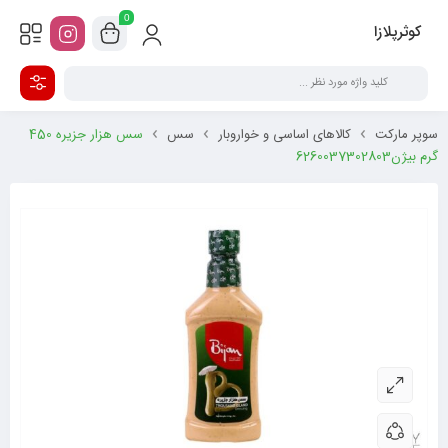
0
کوثرپلازا
سوپر مارکت
کالاهای اساسی و خواروبار
سس
سس هزار جزیره 450
گرم بیژن6260037302803