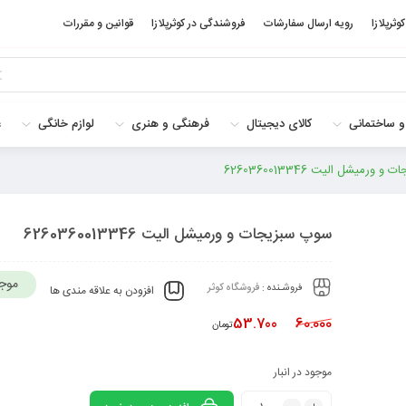
کوثرپلازا
رویه ارسال سفارشات
فروشندگی در کوثرپلازا
قوانین و مقررات
و ساختمانی
کالای دیجیتال
فرهنگی و هنری
لوازم خانگی
غ
ورمیشل الیت 6260360013346
سوپ سبزیجات و ورمیشل الیت 6260360013346
موج
فروشـنده :
فروشگاه کوثر
افزودن به علاقه مندی ها
53.700
60.000
تومان
موجود در انبار