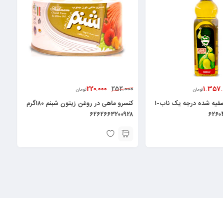
00
220.000
295.000
252.000
تومان
روغن زیتون تصفیه شده درجه یک ناب-۱
کنسرو ماهی در روغن زیتون شبنم ۱۸۰گرم
کشک سمیه – ۶۵۰ گرم ۱۴۲۵۰۱۹۹۳
۶۲۶۲۶۶۳۲۰۰۹۲۸