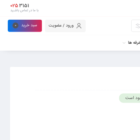
025
3151
با ما در تماس باشـید
سبد خرید
ورود / عضویت
0
رفه ها
ود است