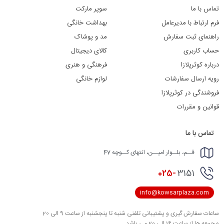
تماس با ما
سوپر مارکت
فرم ارتباط با مدیرعامل
بهداشت خانگی
راهنمای ثبت سفارش
مد و پوشاک
حساب کاربری
کالای دیجیتال
درباره کوثرپلازا
فرهنگی و هنری
رویه ارسال سفارشات
لوازم خانگی
فروشندگی در کوثرپلازا
قوانین و مقررات
تماس با ما
قــم، بلــوار امیــن، انتهای کــوچه 47
025-
3151
info@kowsarplaza.com
ساعات سفارش گیری و پشتیبانی تلفنی شنبه تا پنجشنبه از ساعت 9 الی 20
و جمعه ها از ساعت 16 الی 20 می باشد .