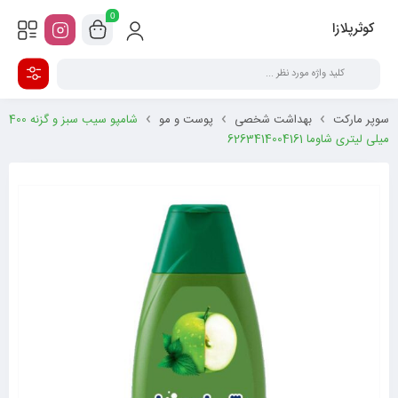
0
کوثرپلازا
سوپر مارکت
بهداشت شخصی
پوست و مو
شامپو سیب سبز و گزنه 400
میلی لیتری شاوما 6263414004161