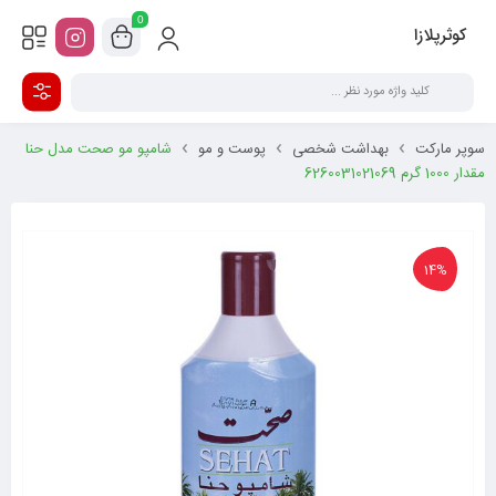
0
کوثرپلازا
سوپر مارکت
بهداشت شخصی
پوست و مو
شامپو مو صحت مدل حنا
مقدار 1000 گرم 6260031021069
14%