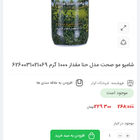
شامپو مو صحت مدل حنا مقدار 1000 گرم 6260031021069
افزودن به علاقه مندی ها
فروشـنده :
فروشگاه کوثر
موجود است
229.300
268.000
تومان
موجود در انبار
افزودن به سبد خرید