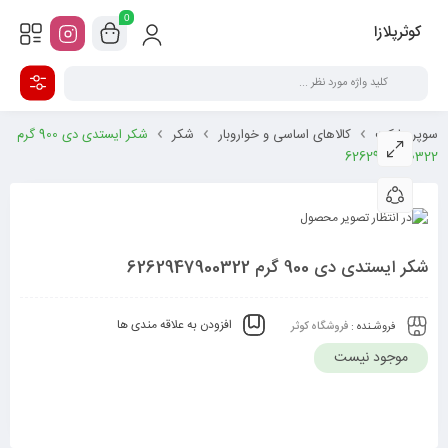
0
کوثرپلازا
سوپر مارکت
کالاهای اساسی و خواروبار
شکر
شکر ایستدی دی 900 گرم
6262947900322
شکر ایستدی دی 900 گرم 6262947900322
افزودن به علاقه مندی ها
فروشـنده :
فروشگاه کوثر
موجود نیست