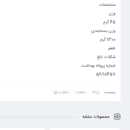
مشخصات
وزن
45 گرم
وزن بسته‌بندی
1300 گرم
طعم
شکلات تلخ
شماره پروانه بهداشت
56/18457
برچسب:
باراکا
شکلات
شکلات_تلخ
محصولات مشابه