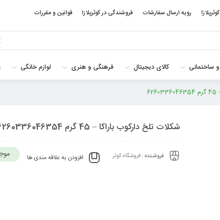
کوثرپلازا
رویه ارسال سفارشات
فروشندگی در کوثرپلازا
قوانین و مقررات
و ساختمانی
کالای دیجیتال
فرهنگی و هنری
لوازم خانگی
غ
62
شکلات تلخ دارکوب باراکا – 45 گرم 6260336046354
موج
فروشـنده :
فروشگاه کوثر
افزودن به علاقه مندی ها