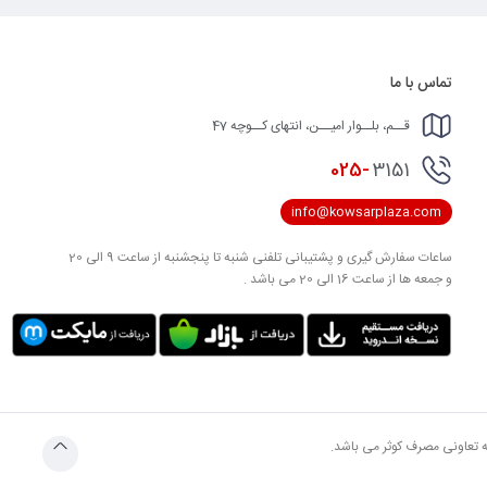
تماس با ما
قــم، بلــوار امیــن، انتهای کــوچه 47
025-
3151
info@kowsarplaza.com
ساعات سفارش گیری و پشتیبانی تلفنی شنبه تا پنجشنبه از ساعت 9 الی 20
و جمعه ها از ساعت 16 الی 20 می باشد .
به تعاونی مصرف کوثر می باشد.