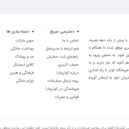
دسترسی سریع
دسته بندی ها
 با بیش از یک دهه تجربه،
تماس با ما
سوپر مارکت
ری موفق شده تا همگام با
فرم ارتباط با مدیرعامل
بهداشت خانگی
دیل شود. به محض ورود به
راهنمای ثبت سفارش
مد و پوشاک
ر آنچه که نیاز دارید و به
حساب کاربری
کالای دیجیتال
وشگاه کوثر با راه اندازی
درباره کوثرپلازا
فرهنگی و هنری
ریان خود به ارمغان آورده
رویه ارسال سفارشات
لوازم خانگی
فروشندگی در کوثرپلازا
قوانین و مقررات
تی کوثرپلازا فقط برای مقاصد غیرتجاری و با ذکر منبع بلامانع است. کلیه حقوق این سایت متعلق 