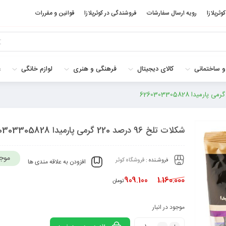
کوثرپلازا
رویه ارسال سفارشات
فروشندگی در کوثرپلازا
قوانین و مقررات
و ساختمانی
کالای دیجیتال
فرهنگی و هنری
لوازم خانگی
غ
شکلات تلخ 96 درصد 220 گرمی پارمیدا 6260303305828
موج
فروشـنده :
فروشگاه کوثر
افزودن به علاقه مندی ها
909.100
1.160.000
تومان
موجود در انبار