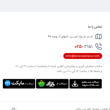
تماس با ما
قــم، بلــوار امیــن، انتهای کــوچه 47
025-
3151
info@kowsarplaza.com
ساعات سفارش گیری و پشتیبانی تلفنی شنبه تا پنجشنبه از ساعت 9 الی 20
و جمعه ها از ساعت 16 الی 20 می باشد .
به تعاونی مصرف کوثر می باشد.