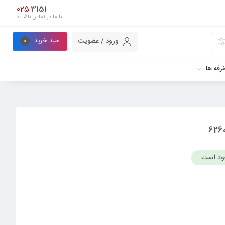
025
3151
با ما در تماس باشـید
سبد خرید
ورود / عضویت
0
رفه ها
ود است