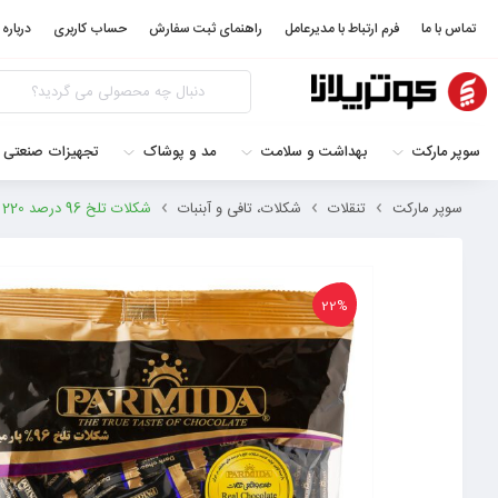
تماس با ما
فرم ارتباط با مدیرعامل
راهنمای ثبت سفارش
حساب کاربری
درباره 
سوپر مارکت
بهداشت و سلامت
مد و پوشاک
تجهیزات صنعتی 
سوپر مارکت
تنقلات
شکلات، تافی و آبنبات
شکلات تلخ 96 درصد 220 گرمی پارمیدا 6260303305828
22%