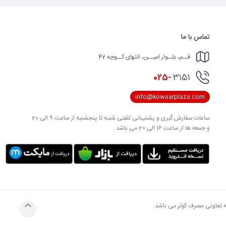
تماس با ما
قــم، بلــوار امیــن، انتهای کــوچه 47
025-
3151
info@kowsarplaza.com
ساعات سفارش گیری و پشتیبانی تلفنی شنبه تا پنجشنبه از ساعت 9 الی 20
و جمعه ها از ساعت 16 الی 20 می باشد .
به تعاونی مصرف کوثر می باشد.