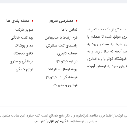
دسترسی سریع
دسته بندی ها
 با بیش از یک دهه تجربه،
تماس با ما
سوپر مارکت
ری موفق شده تا همگام با
فرم ارتباط با مدیرعامل
بهداشت خانگی
دیل شود. به محض ورود به
راهنمای ثبت سفارش
مد و پوشاک
ر آنچه که نیاز دارید و به
حساب کاربری
کالای دیجیتال
وشگاه کوثر با راه اندازی
درباره کوثرپلازا
فرهنگی و هنری
ریان خود به ارمغان آورده
رویه ارسال سفارشات
لوازم خانگی
فروشندگی در کوثرپلازا
قوانین و مقررات
تی کوثرپلازا فقط برای مقاصد غیرتجاری و با ذکر منبع بلامانع است. کلیه حقوق این سایت متعلق 
طراحی و توسعه توسط
گروه نرم افزای آدلان وب