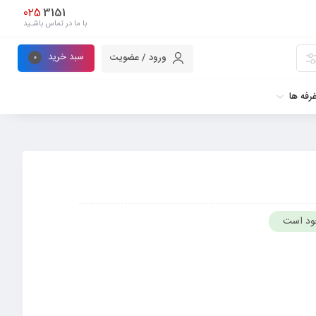
025
3151
با ما در تماس باشـید
سبد خرید
ورود / عضویت
0
رفه ها
ود است