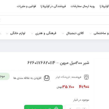
کوثرپلازا
رویه ارسال سفارشات
فروشندگی در کوثرپلازا
قوانین و مقررات
و ساختمانی
کالای دیجیتال
فرهنگی و هنری
لوازم خانگی
غ
شیر 200میل میهن – 6260176820114
موج
فروشـنده :
فروشگاه کوثر
افزودن به علاقه مندی ها
35.700
41.900
تومان
موجود در انبار