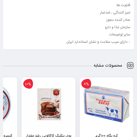
قابلیت ها
تمیز کنندگی , ضدغبار
صادر کننده مجوز
سازمان غذا و دارو
سایر توضیحات
– دارای سیب سلامت و نشان استاندارد ایران
محصولات مشابه
10%
8%
کره پگاه ۱۰۰گرم
پودر پنکیک کاکائویی رشد مقدار
کنسرو م