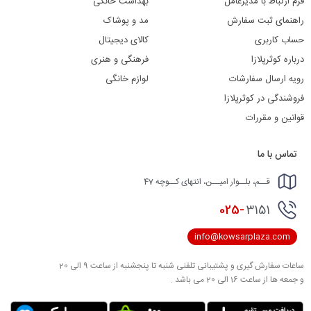
فرم ارتباط با مدیرعامل
بهداشت خانگی
راهنمای ثبت سفارش
مد و پوشاک
حساب کاربری
کالای دیجیتال
درباره کوثرپلازا
فرهنگی و هنری
رویه ارسال سفارشات
لوازم خانگی
فروشندگی در کوثرپلازا
قوانین و مقررات
تماس با ما
قــم، بلــوار امیــن، انتهای کــوچه 47
025-
3151
info@kowsarplaza.com
ساعات سفارش گیری و پشتیبانی تلفنی شنبه تا پنجشنبه از ساعت 9 الی 20
و جمعه ها از ساعت 16 الی 20 می باشد .