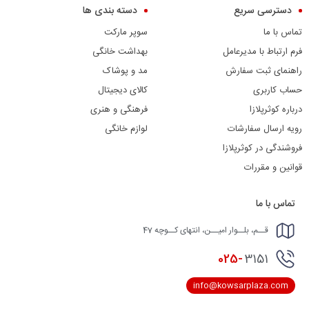
دسترسی سریع
دسته بندی ها
تماس با ما
سوپر مارکت
فرم ارتباط با مدیرعامل
بهداشت خانگی
راهنمای ثبت سفارش
مد و پوشاک
حساب کاربری
کالای دیجیتال
درباره کوثرپلازا
فرهنگی و هنری
رویه ارسال سفارشات
لوازم خانگی
فروشندگی در کوثرپلازا
قوانین و مقررات
تماس با ما
قــم، بلــوار امیــن، انتهای کــوچه 47
025-
3151
info@kowsarplaza.com