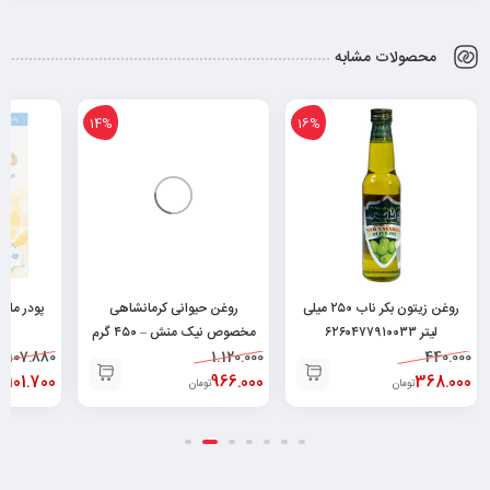
محصولات مشابه
14%
16%
روغن زیتون بکر ناب ۲۵۰ میلی
روغن حیوانی کرمانشاهی
پودر ماش
لیتر ۶۲۶۰۴۷۷۹۱۰۰۳۳
مخصوص نیک منش – ۴۵۰ گرم
19
107.880
۶۲۶۰۴۹۶۴۳۰۰۴۸
1.120.000
440.000
101.700
966.000
368.000
تومان
تومان
تو