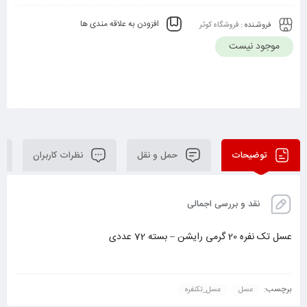
افزودن به علاقه مندی ها
فروشـنده :
فروشگاه کوثر
موجود نیست
توضیحات
حمل و نقل
نظرات کاربران
نقد و بررسی اجمالی
عسل تک نفره 20 گرمی رایشن – بسته 72 عددی
برچسب:
عسل
عسل_تکنفره