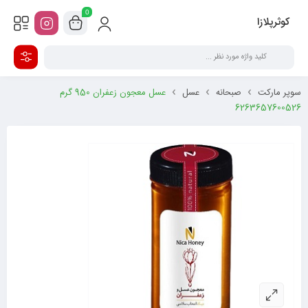
0
کوثرپلازا
سوپر مارکت
صبحانه
عسل
عسل معجون زعفران 950 گرم
6263657600526