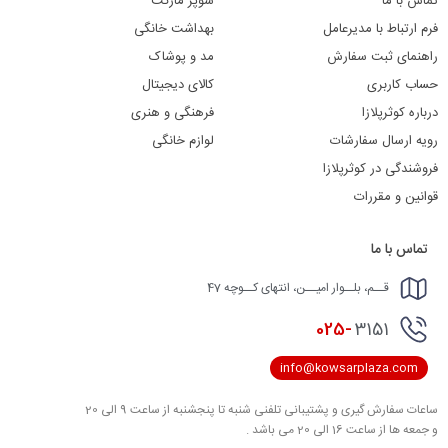
تماس با ما
سوپر مارکت
فرم ارتباط با مدیرعامل
بهداشت خانگی
راهنمای ثبت سفارش
مد و پوشاک
حساب کاربری
کالای دیجیتال
درباره کوثرپلازا
فرهنگی و هنری
رویه ارسال سفارشات
لوازم خانگی
فروشندگی در کوثرپلازا
قوانین و مقررات
تماس با ما
قــم، بلــوار امیــن، انتهای کــوچه 47
025-
3151
info@kowsarplaza.com
ساعات سفارش گیری و پشتیبانی تلفنی شنبه تا پنجشنبه از ساعت 9 الی 20
و جمعه ها از ساعت 16 الی 20 می باشد .