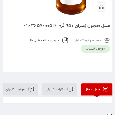
عسل معجون زعفران 950 گرم 6263657600526
افزودن به علاقه مندی ها
فروشـنده :
فروشگاه کوثر
موجود نیست
حمل و نقل
نظرات کاربران
سوالات کاربران