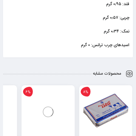
قند: ۰٫۹۵ گرم
چربی: ۰٫۵۷ گرم
نمک: ۰٫۳۴ گرم
اسیدهای چرب ترانس: ۰ گرم
محصولات مشابه
6%
8%