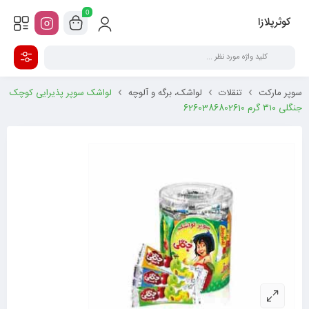
0
کوثرپلازا
سوپر مارکت
تنقلات
لواشک، برگه و آلوچه
لواشک سوپر پذیرایی کوچک
جنگلی ۳۱۰ گرم 6260386802610