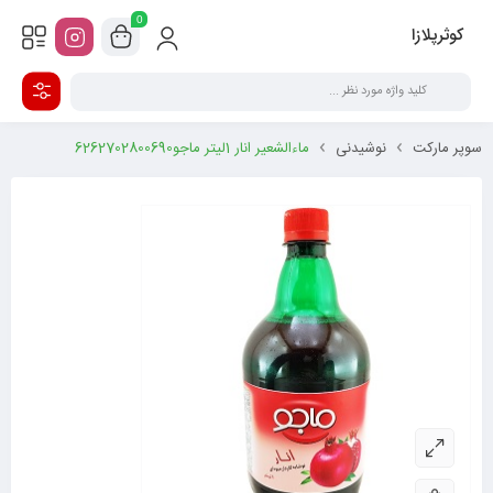
0
کوثرپلازا
سوپر مارکت
نوشیدنی
ماءالشعیر انار 1لیتر ماجو6262702800690