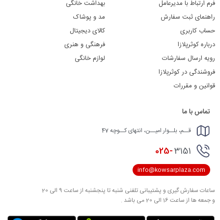
فرم ارتباط با مدیرعامل
بهداشت خانگی
راهنمای ثبت سفارش
مد و پوشاک
حساب کاربری
کالای دیجیتال
درباره کوثرپلازا
فرهنگی و هنری
رویه ارسال سفارشات
لوازم خانگی
فروشندگی در کوثرپلازا
قوانین و مقررات
تماس با ما
قــم، بلــوار امیــن، انتهای کــوچه 47
025-
3151
info@kowsarplaza.com
ساعات سفارش گیری و پشتیبانی تلفنی شنبه تا پنجشنبه از ساعت 9 الی 20
و جمعه ها از ساعت 16 الی 20 می باشد .