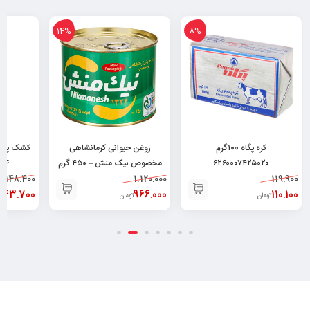
14%
8%
کره پگاه ۱۰۰گرم
روغن حیوانی کرمانشاهی
۶۲۶۰۰۰۷۴۲۵۰۲۰
مخصوص نیک منش – ۴۵۰ گرم
04
148.400
۶۲۶۰۴۹۶۴۳۰۰۴۸
1.120.000
119.900
143.700
966.000
110.100
تومان
تومان