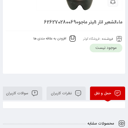
ماءالشعیر انار 1لیتر ماجو6262702800690
افزودن به علاقه مندی ها
فروشـنده :
فروشگاه کوثر
موجود نیست
حمل و نقل
نظرات کاربران
سوالات کاربران
محصولات مشابه