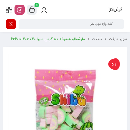
0
کوثرپلازا
سوپر مارکت
تنقلات
مارشمالو هندوانه 100 گرمی شیبا 6260101403740
5%