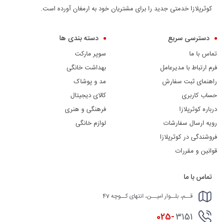
کوثرپلازا خدمتی جدید را برای مشتریان خود به ارمغان آورده است.
دسترسی سریع
دسته بندی ها
تماس با ما
سوپر مارکت
فرم ارتباط با مدیرعامل
بهداشت خانگی
راهنمای ثبت سفارش
مد و پوشاک
حساب کاربری
کالای دیجیتال
درباره کوثرپلازا
فرهنگی و هنری
رویه ارسال سفارشات
لوازم خانگی
فروشندگی در کوثرپلازا
قوانین و مقررات
تماس با ما
قــم، بلــوار امیــن، انتهای کــوچه 47
025-
3151