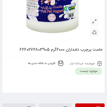
ماست پرچرب دامداران 2000گرم 6260272803905
افزودن به علاقه مندی ها
فروشـنده :
فروشگاه کوثر
موجود نیست