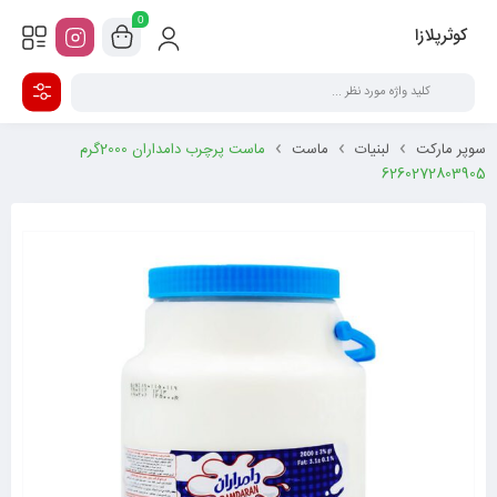
0
کوثرپلازا
سوپر مارکت
لبنیات
ماست
ماست پرچرب دامداران 2000گرم
6260272803905