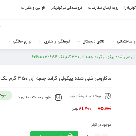
کوثرپلازا
رویه ارسال سفارشات
فروشندگی در کوثرپلازا
قوانین و مقررات
و ساختمانی
کالای دیجیتال
فرهنگی و هنری
لوازم خانگی
غ
غنی شده پیکولی گراند جعبه ای 350 گرم تک 6260100326194
ماکارونی غنی شده پیکولی گراند جعبه ای 350 گرم تک 6260100326194
موج
فروشـنده :
فروشگاه کوثر
افزودن به علاقه مندی ها
81.700
85.000
تومان
موجود در انبار