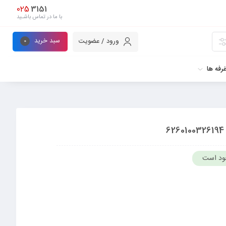
025
3151
با ما در تماس باشـید
سبد خرید
ورود / عضویت
0
رفه ها
ود است