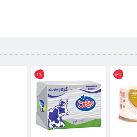
6%
13