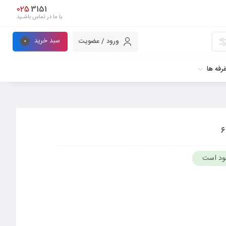
025
3151
با ما در تماس باشـید
سبد خرید
ورود / عضویت
0
رفه ها
ود است