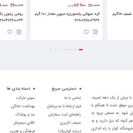
368.000
112.900
440.000
120.000
تومان
تومان
روغن زیتون شبنم ۱۸۰گرم
کره حیوانی پاستوریزه میهن مقدار ۱۰۰ گرم
ر
۶۲۶۰۴۷۷۹۱۰۰۳۳
۶۲۶۰۱۷۶۸۰۲۹۳۶
دسترسی سریع
دسته بندی ها
 با بیش از یک دهه تجربه،
تماس با ما
سوپر مارکت
ری موفق شده تا همگام با
فرم ارتباط با مدیرعامل
بهداشت خانگی
دیل شود. به محض ورود به
راهنمای ثبت سفارش
مد و پوشاک
ر آنچه که نیاز دارید و به
حساب کاربری
کالای دیجیتال
وشگاه کوثر با راه اندازی
درباره کوثرپلازا
فرهنگی و هنری