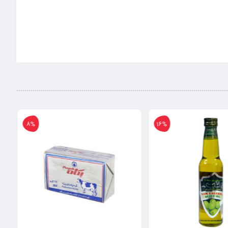
8%
16%