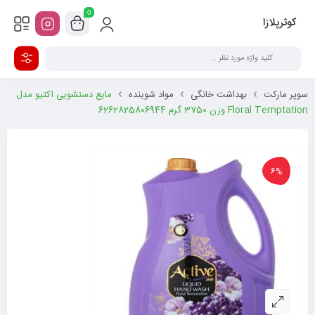
0
کوثرپلازا
سوپر مارکت
بهداشت خانگی
مواد شوینده
مایع دستشویی اکتیو مدل
Floral Temptation وزن 3750 گرم 6262825806944
6%