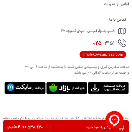
قوانین و مقررات
تماس با ما
قــم، بلــوار امیــن، انتهای کــوچه 47
025-
3151
info@kowsarplaza.com
ساعات سفارش گیری و پشتیبانی تلفنی شنبه تا پنجشنبه از ساعت 9 الی 20
و جمعه ها از ساعت 16 الی 20 می باشد .
استفاده از مطالب فروشگاه اینترنتی کوثرپلازا فقط برای مقاصد غیرتجاری و با ذکر منبع بلامانع
است. کلیه حقوق این سایت متعلق به تعاونی مصرف کوثر می باشد.
504.100
538.420
افزودن به سبد خرید
تومان
طراحی و توسعه توسط
گروه نرم افزای آدلان وب