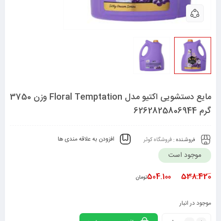
مایع دستشویی اکتیو مدل Floral Temptation وزن 3750
گرم 6262825806944
افزودن به علاقه مندی ها
فروشـنده :
فروشگاه کوثر
موجود است
504.100
538.420
تومان
موجود در انبار