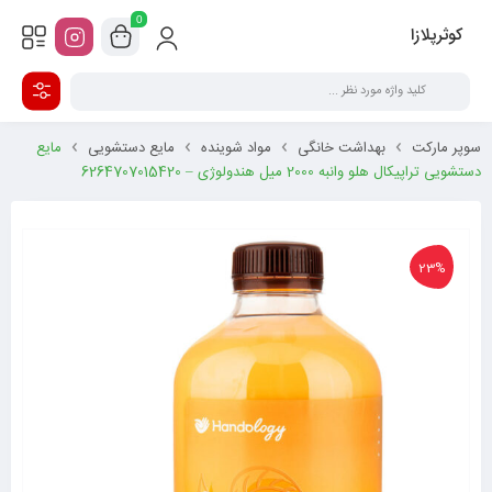
0
کوثرپلازا
سوپر مارکت
بهداشت خانگی
مواد شوینده
مایع دستشویی
مایع
دستشویی تراپیکال هلو وانبه 2000 میل هندولوژی – 6264707015420
23%