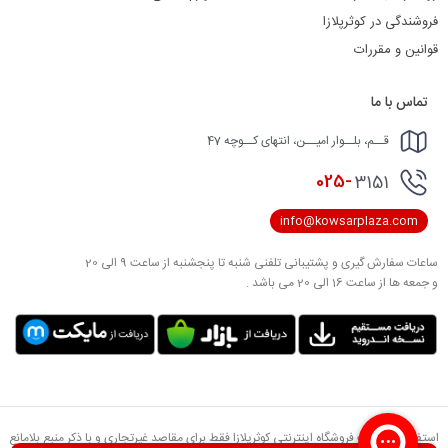
فروشندگی در کوثرپلازا
قوانین و مقررات
تماس با ما
قــم، بلــوار امیــن، انتهای کــوچه 47
025-
3151
info@kowsarplaza.com
ساعات سفارش گیری و پشتیبانی تلفنی شنبه تا پنجشنبه از ساعت 9 الی 20
و جمعه ها از ساعت 16 الی 20 می باشد .
استفاده از مطالب فروشگاه اینترنتی کوثرپلازا فقط برای مقاصد غیرتجاری و با ذکر منبع بلامانع