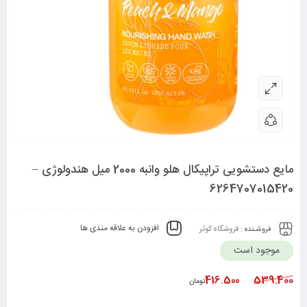
مایع دستشویی تراپیکال هلو وانبه 2000 میل هندولوژی –
6264707015420
افزودن به علاقه مندی ها
فروشـنده :
فروشگاه کوثر
موجود است
416.500
539.400
تومان