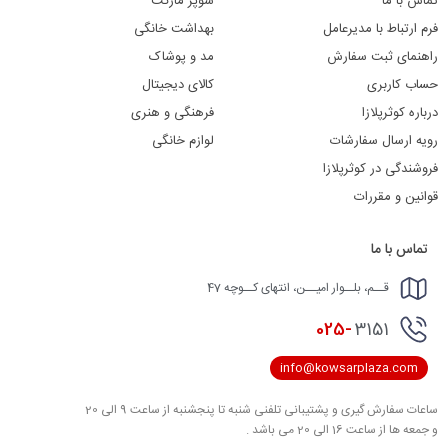
تماس با ما
سوپر مارکت
فرم ارتباط با مدیرعامل
بهداشت خانگی
راهنمای ثبت سفارش
مد و پوشاک
حساب کاربری
کالای دیجیتال
درباره کوثرپلازا
فرهنگی و هنری
رویه ارسال سفارشات
لوازم خانگی
فروشندگی در کوثرپلازا
قوانین و مقررات
تماس با ما
قــم، بلــوار امیــن، انتهای کــوچه 47
025-
3151
info@kowsarplaza.com
ساعات سفارش گیری و پشتیبانی تلفنی شنبه تا پنجشنبه از ساعت 9 الی 20
و جمعه ها از ساعت 16 الی 20 می باشد .