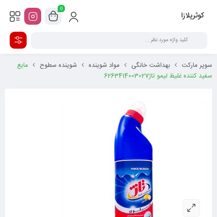
0
کوثرپلازا
سوپر مارکت
بهداشت خانگی
مواد شوینده
شوینده سطوح
مایع
سفید کننده غلیظ لیمو تاژ6263414003027