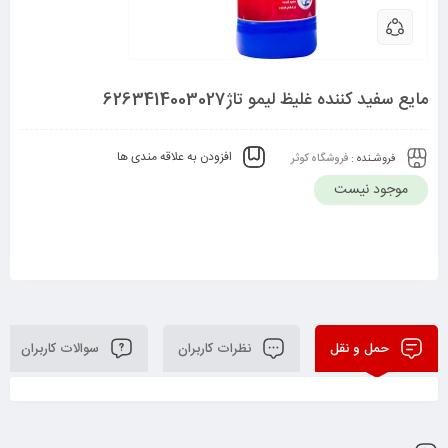
مایع سفید کننده غلیظ لیمو تاژ6263414003027
افزودن به علاقه مندی ها
فروشـنده :
فروشگاه کوثر
موجود نیست
حمل و نقل
نظرات کاربران
سوالات کاربران