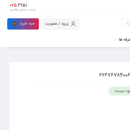
025
3151
با ما در تماس باشـید
سبد خرید
ورود / عضویت
0
رفه ها
ود نیست