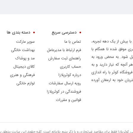
دسترسی سریع
دسته بندی ها
 با بیش از یک دهه تجربه،
تماس با ما
سوپر مارکت
ری موفق شده تا همگام با
فرم ارتباط با مدیرعامل
بهداشت خانگی
دیل شود. به محض ورود به
راهنمای ثبت سفارش
مد و پوشاک
ر آنچه که نیاز دارید و به
حساب کاربری
کالای دیجیتال
وشگاه کوثر با راه اندازی
درباره کوثرپلازا
فرهنگی و هنری
ریان خود به ارمغان آورده
رویه ارسال سفارشات
لوازم خانگی
فروشندگی در کوثرپلازا
قوانین و مقررات
تی کوثرپلازا فقط برای مقاصد غیرتجاری و با ذکر منبع بلامانع است. کلیه حقوق این سایت متعلق 