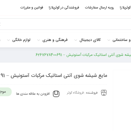
کوثرپلازا
رویه ارسال سفارشات
فروشندگی در کوثرپلازا
قوانین و مقررات
و ساختمانی
کالای دیجیتال
فرهنگی و هنری
لوازم خانگی
غ
ه شوی آنتی استاتیک مرکبات آستونیش – 6267678400691
مایع شیشه شوی آنتی استاتیک مرکبات آستونیش – 6267678400691
موج
فروشـنده :
فروشگاه کوثر
افزودن به علاقه مندی ها