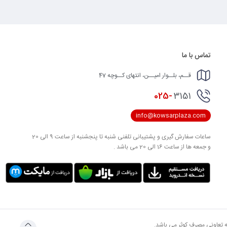
تماس با ما
قــم، بلــوار امیــن، انتهای کــوچه 47
025-
3151
info@kowsarplaza.com
ساعات سفارش گیری و پشتیبانی تلفنی شنبه تا پنجشنبه از ساعت 9 الی 20
و جمعه ها از ساعت 16 الی 20 می باشد .
به تعاونی مصرف کوثر می باشد.