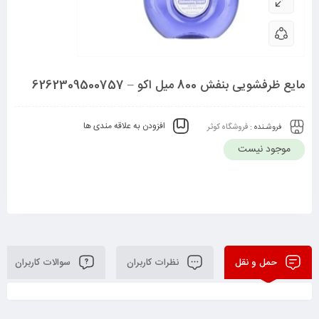
مایع ظرفشویی بنفش 800 میل اکو – 6262309500757
افزودن به علاقه مندی ها
فروشـنده :
فروشگاه کوثر
موجود نیست
حمل و نقل
نظرات کاربران
سوالات کاربران