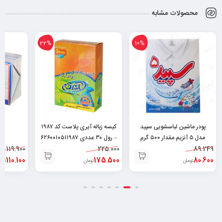
محصولات مشابه
22%
10%
پودر ماشین لباسشویی سپید
کیسه زباله آیری پلاست کد ۱۹۸۷
مدل ۵ آنزیم مقدار ۵۰۰ گرم
– رول ۳۰ عددی ۶۲۶۰۰۱۰۵۱۱۹۸۷
۲۰
119.900
225.000
۶۲۶۱۱۰۱۲۲۱۳۱۰
89.249
110.100
175.500
80.600
تومان
تومان
توم