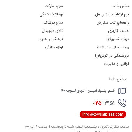
تماس با ما
سوپر مارکت
فرم ارتباط با مدیرعامل
بهداشت خانگی
راهنمای ثبت سفارش
مد و پوشاک
حساب کاربری
کالای دیجیتال
درباره کوثرپلازا
فرهنگی و هنری
رویه ارسال سفارشات
لوازم خانگی
فروشندگی در کوثرپلازا
قوانین و مقررات
تماس با ما
قــم، بلــوار امیــن، انتهای کــوچه 47
025-
3151
info@kowsarplaza.com
ساعات سفارش گیری و پشتیبانی تلفنی شنبه تا پنجشنبه از ساعت 9 الی 20