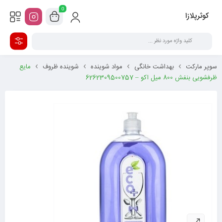
0
کوثرپلازا
سوپر مارکت
بهداشت خانگی
مواد شوینده
شوینده ظروف
مایع
ظرفشویی بنفش 800 میل اکو – 6262309500757