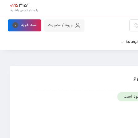
025
3151
با ما در تماس باشـید
سبد خرید
ورود / عضویت
0
رفه ها
ود است