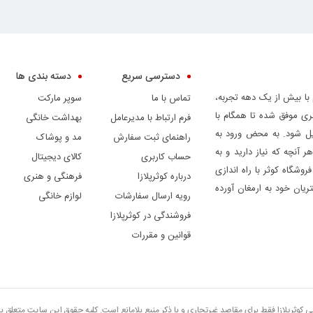
دسترسی سریع
دسته بندی ها
 با بیش از یک دهه تجربه،
تماس با ما
سوپر مارکت
ری موفق شده تا همگام با
فرم ارتباط با مدیرعامل
بهداشت خانگی
دیل شود. به محض ورود به
راهنمای ثبت سفارش
مد و پوشاک
ر آنچه که نیاز دارید و به
حساب کاربری
کالای دیجیتال
وشگاه کوثر با راه اندازی
درباره کوثرپلازا
فرهنگی و هنری
ریان خود به ارمغان آورده
رویه ارسال سفارشات
لوازم خانگی
فروشندگی در کوثرپلازا
قوانین و مقررات
تی کوثرپلازا فقط برای مقاصد غیرتجاری و با ذکر منبع بلامانع است. کلیه حقوق این سایت متعلق 