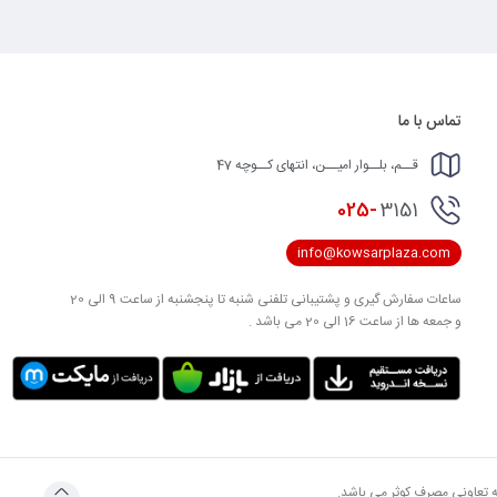
تماس با ما
قــم، بلــوار امیــن، انتهای کــوچه 47
025-
3151
info@kowsarplaza.com
ساعات سفارش گیری و پشتیبانی تلفنی شنبه تا پنجشنبه از ساعت 9 الی 20
و جمعه ها از ساعت 16 الی 20 می باشد .
به تعاونی مصرف کوثر می باشد.