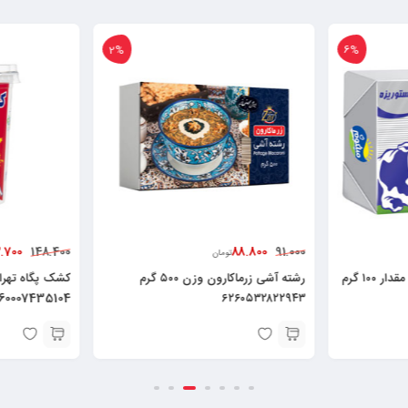
3%
2%
143.700
88.
148.400
تومان
تومان
رشته آشی زرماکارون وزن ۵۰۰ گرم
کشک پگاه تهران مقدار ۵۰۰ گرم
6260007435104
۶۲۶۰
5