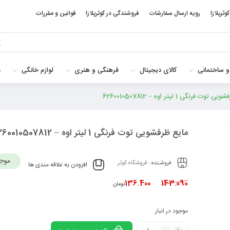
کوثرپلازا
رویه ارسال سفارشات
فروشندگی در کوثرپلازا
قوانین و مقررات
و ساختمانی
کالای دیجیتال
فرهنگی و هنری
لوازم خانگی
غ
وت فرنگی 1 لیتر اوه – 6260010507812
مایع ظرفشویی توت فرنگی 1 لیتر اوه – 6260010507812
موج
فروشـنده :
فروشگاه کوثر
افزودن به علاقه مندی ها
136.400
143.090
تومان
موجود در انبار