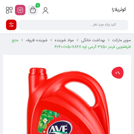
0
کوثرپلازا
سوپر مارکت
بهداشت خانگی
مواد شوینده
شوینده ظروف
مایع
ظرفشویی قرمز 3750 گرمی اوه 6260010507867
7%