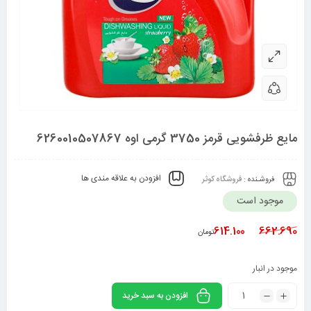
مایع ظرفشویی قرمز 3750 گرمی اوه 6260010507867
افزودن به علاقه مندی ها
فروشـنده :
فروشگاه کوثر
موجود است
614.100
662.690
تومان
موجود در انبار
افزودن به سبد خرید