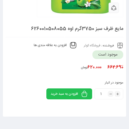
مایع ظرف سبز 3750گرم اوه 6260010508055
افزودن به علاقه مندی ها
فروشـنده :
فروشگاه کوثر
موجود است
620.000
662.690
تومان
موجود در انبار
افزودن به سبد خرید