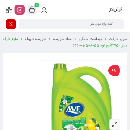
0
کوثرپلازا
سوپر مارکت
بهداشت خانگی
مواد شوینده
شوینده ظروف
مایع ظرف
سبز 3750گرم اوه 6260010508055
6%