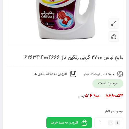
مایع لباس 2700 گرمی رنگین تاژ 6263414004666
افزودن به علاقه مندی ها
فروشـنده :
فروشگاه کوثر
موجود است
514.900
568.053
تومان
موجود در انبار
افزودن به سبد خرید