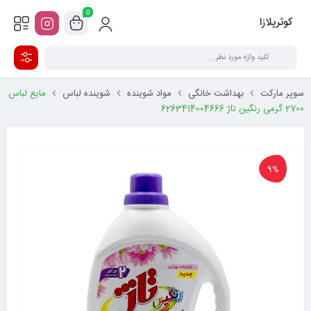
0
کوثرپلازا
سوپر مارکت
بهداشت خانگی
مواد شوینده
شوینده لباس
مایع لباس
2700 گرمی رنگین تاژ 6263414004666
9%