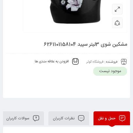
مشکین شوی 3لیتر سپید 6261101158104
افزودن به علاقه مندی ها
فروشـنده :
فروشگاه کوثر
موجود نیست
حمل و نقل
نظرات کاربران
سوالات کاربران