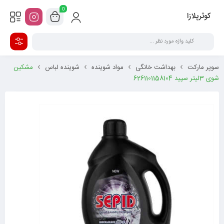
0
کوثرپلازا
سوپر مارکت
بهداشت خانگی
مواد شوینده
شوینده لباس
مشکین
شوی 3لیتر سپید 6261101158104