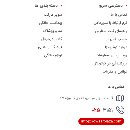
دسترسی سریع
دسته بندی ها
تماس با ما
سوپر مارکت
فرم ارتباط با مدیرعامل
بهداشت خانگی
راهنمای ثبت سفارش
مد و پوشاک
حساب کاربری
کالای دیجیتال
درباره کوثرپلازا
فرهنگی و هنری
رویه ارسال سفارشات
لوازم خانگی
فروشندگی در کوثرپلازا
قوانین و مقررات
تماس با ما
قــم، بلــوار امیــن، انتهای کــوچه 47
025-
3151
info@kowsarplaza.com