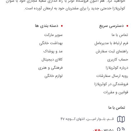
خواهید کرد. هم اکنون فروشگاه کوثر با راه اندازی شعبه مجازی خود با عنوان
کوثرپلازا خدمتی جدید را برای مشتریان خود به ارمغان آورده است.
دسترسی سریع
دسته بندی ها
تماس با ما
سوپر مارکت
فرم ارتباط با مدیرعامل
بهداشت خانگی
راهنمای ثبت سفارش
مد و پوشاک
حساب کاربری
کالای دیجیتال
درباره کوثرپلازا
فرهنگی و هنری
رویه ارسال سفارشات
لوازم خانگی
فروشندگی در کوثرپلازا
قوانین و مقررات
تماس با ما
قــم، بلــوار امیــن، انتهای کــوچه 47