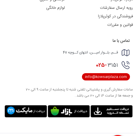
رویه ارسال سفارشات
لوازم خانگی
فروشندگی در کوثرپلازا
قوانین و مقررات
تماس با ما
قــم، بلــوار امیــن، انتهای کــوچه 47
025-
3151
info@kowsarplaza.com
ساعات سفارش گیری و پشتیبانی تلفنی شنبه تا پنجشنبه از ساعت 9 الی 20
و جمعه ها از ساعت 16 الی 20 می باشد .