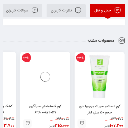
حمل و نقل
نظرات کاربران
سوالات کاربران
محصولات مشابه
13%
23%
کرم دست و صورت جوجوبا مای
کرم کاسه بادام عطرآگین
حجم ۵۰ میلی لیتر
۶۲۶۰۰۰۸۷۲۰۱۱۷
04
148.400
360.000
۶۲۶۰۴۸۲۵۲۰۰۲۹
139.200
143.700
315.000
107.200
تومان
تومان