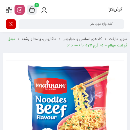
0
کوثرپلازا
سوپر مارکت
کالاهای اساسی و خواروبار
ماکارونی، پاستا و رشته
نودل
گوشت مهنام – ۶۵ گرم 6260006900177