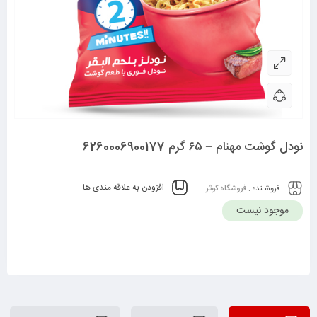
نودل گوشت مهنام – ۶۵ گرم 6260006900177
افزودن به علاقه مندی ها
فروشـنده :
فروشگاه کوثر
موجود نیست