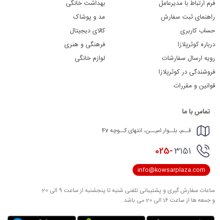
فرم ارتباط با مدیرعامل
بهداشت خانگی
راهنمای ثبت سفارش
مد و پوشاک
حساب کاربری
کالای دیجیتال
درباره کوثرپلازا
فرهنگی و هنری
رویه ارسال سفارشات
لوازم خانگی
فروشندگی در کوثرپلازا
قوانین و مقررات
تماس با ما
قــم، بلــوار امیــن، انتهای کــوچه 47
025-
3151
info@kowsarplaza.com
ساعات سفارش گیری و پشتیبانی تلفنی شنبه تا پنجشنبه از ساعت 9 الی 20
و جمعه ها از ساعت 16 الی 20 می باشد .