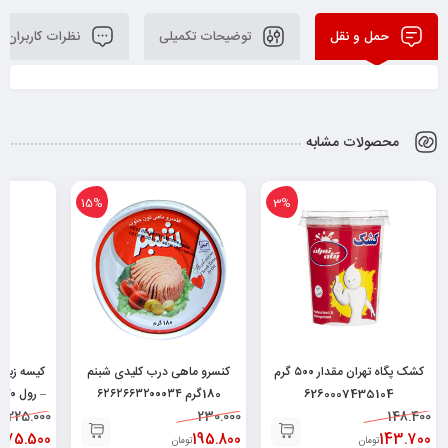
حمل و نقل
توضیحات تکمیلی
نظرات کاربران
محصولات مشابه
15%
3%
کشک پگاه تهران مقدار ۵۰۰ گرم
کنسرو ماهی درب کلیدی شبنم
6260007435104
180گرم ۶۲۶۲۶۶۳۲۰۰۰۳۴
– رول ۳۰ عددی ۶۲۶۰۰۱۰۵۱۱۹۸۷
225.000
230.000
148.400
175.500
195.800
143.700
تومان
تومان