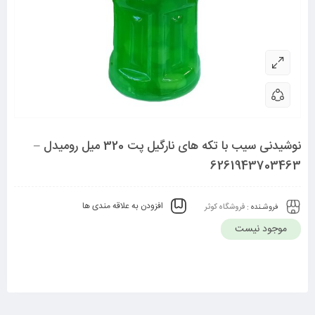
نوشیدنی سیب با تکه های نارگیل پت 320 میل رومیدل –
6261943703463
افزودن به علاقه مندی ها
فروشـنده :
فروشگاه کوثر
موجود نیست