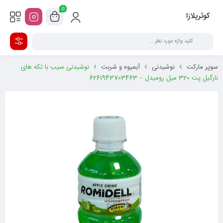
0
کوثرپلازا
سوپر مارکت
نوشیدنی
آبمیوه و شربت
نوشیدنی سیب با تکه های
نارگیل پت 320 میل رومیدل – 6261943703463