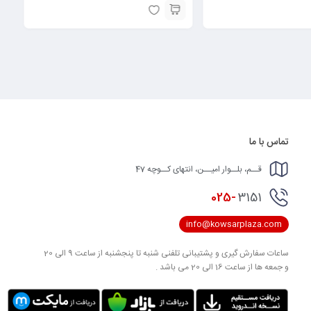
تماس با ما
قــم، بلــوار امیــن، انتهای کــوچه 47
025-
3151
info@kowsarplaza.com
ساعات سفارش گیری و پشتیبانی تلفنی شنبه تا پنجشنبه از ساعت 9 الی 20
و جمعه ها از ساعت 16 الی 20 می باشد .