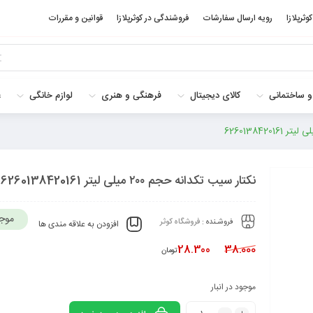
کوثرپلازا
رویه ارسال سفارشات
فروشندگی در کوثرپلازا
قوانین و مقررات
و ساختمانی
کالای دیجیتال
فرهنگی و هنری
لوازم خانگی
غ
نکتار سیب تکدانه حجم ۲۰۰ میلی لیتر 6260138420161
موج
فروشـنده :
فروشگاه کوثر
افزودن به علاقه مندی ها
28.300
38.000
تومان
موجود در انبار