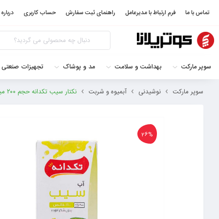
تماس با ما
فرم ارتباط با مدیرعامل
راهنمای ثبت سفارش
حساب کاربری
درباره 
سوپر مارکت
بهداشت و سلامت
مد و پوشاک
تجهیزات صنعتی 
سوپر مارکت
نوشیدنی
آبمیوه و شربت
نکتار سیب تکدانه حجم ۲۰۰ میلی لیتر 6260138420161
26%