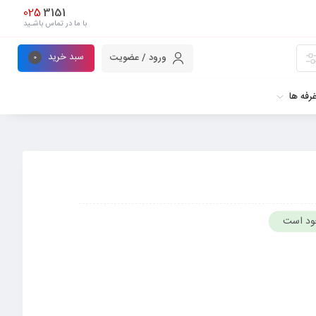
025
3151
با ما در تماس باشـید
سبد خرید
ورود / عضویت
0
رفه ها
ود است