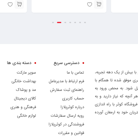
دسترسی سریع
دسته بندی ها
 با بیش از یک دهه تجربه،
تماس با ما
سوپر مارکت
ری موفق شده تا همگام با
فرم ارتباط با مدیرعامل
بهداشت خانگی
دیل شود. به محض ورود به
راهنمای ثبت سفارش
مد و پوشاک
ر آنچه که نیاز دارید و به
حساب کاربری
کالای دیجیتال
وشگاه کوثر با راه اندازی
درباره کوثرپلازا
فرهنگی و هنری
ریان خود به ارمغان آورده
رویه ارسال سفارشات
لوازم خانگی
فروشندگی در کوثرپلازا
قوانین و مقررات