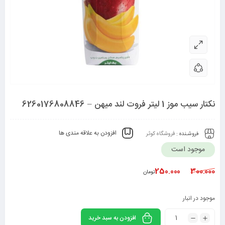
نکتار سیب موز 1 لیتر فروت لند میهن – 6260176808846
افزودن به علاقه مندی ها
فروشـنده :
فروشگاه کوثر
موجود است
250.000
300.000
تومان
موجود در انبار
افزودن به سبد خرید