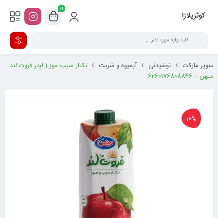
0
کوثرپلازا
سوپر مارکت
نوشیدنی
آبمیوه و شربت
نکتار سیب موز 1 لیتر فروت لند
میهن – 6260176808846
17%