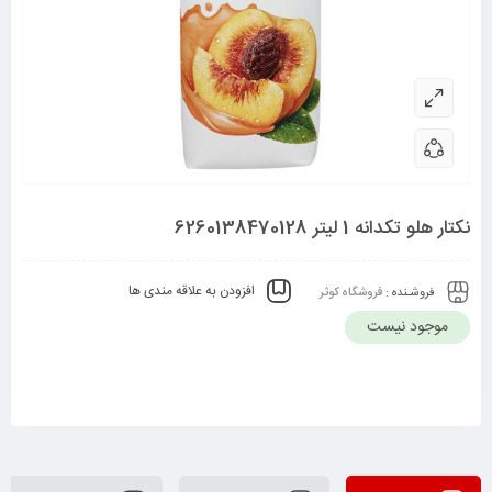
نکتار هلو تکدانه 1 لیتر 6260138470128
افزودن به علاقه مندی ها
فروشـنده :
فروشگاه کوثر
موجود نیست