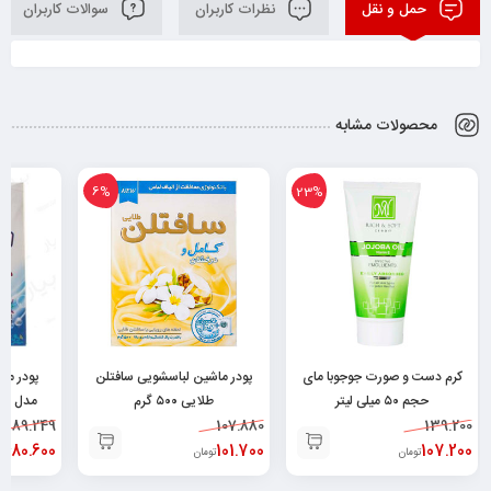
حمل و نقل
نظرات کاربران
سوالات کاربران
محصولات مشابه
6%
23%
کرم دست و صورت جوجوبا مای
پودر ماشین لباسشویی سافتلن
پودر ما
حجم ۵۰ میلی لیتر
طلایی ۵۰۰ گرم
۰
89.249
6260010506419
107.880
۶۲۶۰۴۸۲۵۲۰۰۲۹
139.200
80.600
101.700
107.200
تومان
تومان
توم