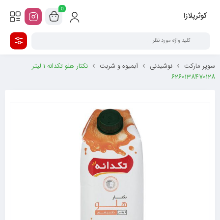
0
کوثرپلازا
سوپر مارکت
نوشیدنی
آبمیوه و شربت
نکتار هلو تکدانه 1 لیتر
6260138470128