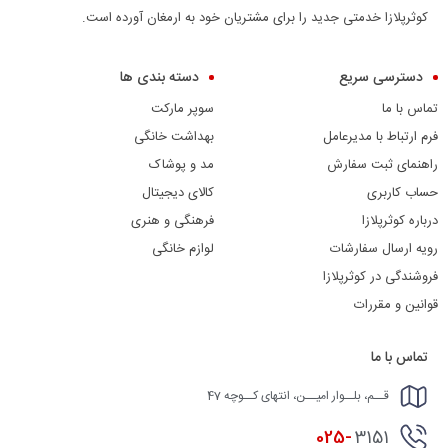
کوثرپلازا خدمتی جدید را برای مشتریان خود به ارمغان آورده است.
دسترسی سریع
دسته بندی ها
تماس با ما
سوپر مارکت
فرم ارتباط با مدیرعامل
بهداشت خانگی
راهنمای ثبت سفارش
مد و پوشاک
حساب کاربری
کالای دیجیتال
درباره کوثرپلازا
فرهنگی و هنری
رویه ارسال سفارشات
لوازم خانگی
فروشندگی در کوثرپلازا
قوانین و مقررات
تماس با ما
قــم، بلــوار امیــن، انتهای کــوچه 47
025-
3151