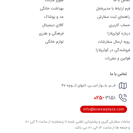
تماس با ما
سوپر مارکت
فرم ارتباط با مدیرعامل
بهداشت خانگی
راهنمای ثبت سفارش
مد و پوشاک
حساب کاربری
کالای دیجیتال
درباره کوثرپلازا
فرهنگی و هنری
رویه ارسال سفارشات
لوازم خانگی
فروشندگی در کوثرپلازا
قوانین و مقررات
تماس با ما
قــم، بلــوار امیــن، انتهای کــوچه 47
025-
3151
info@kowsarplaza.com
ساعات سفارش گیری و پشتیبانی تلفنی شنبه تا پنجشنبه از ساعت 9 الی 20
و جمعه ها از ساعت 16 الی 20 می باشد .