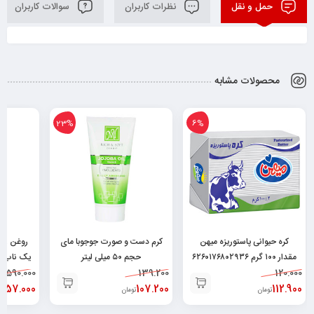
حمل و نقل
نظرات کاربران
سوالات کاربران
محصولات مشابه
23%
6%
کره حیوانی پاستوریزه میهن
کرم دست و صورت جوجوبا مای
روغن زی
مقدار ۱۰۰ گرم ۶۲۶۰۱۷۶۸۰۲۹۳۶
حجم ۵۰ میلی لیتر
یک ناب-۱ لیتر ۶۲۶۰۴۷۷۹۰۰۱۸۸
1.590.000
۶۲۶۰۴۸۲۵۲۰۰۲۹
139.200
120.000
.357.000
107.200
112.900
تومان
تومان