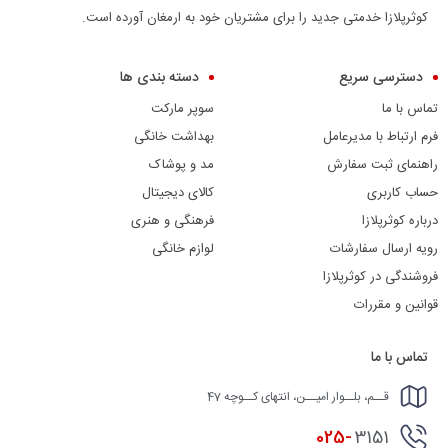
کوثرپلازا خدمتی جدید را برای مشتریان خود به ارمغان آورده است.
دسترسی سریع
دسته بندی ها
تماس با ما
سوپر مارکت
فرم ارتباط با مدیرعامل
بهداشت خانگی
راهنمای ثبت سفارش
مد و پوشاک
حساب کاربری
کالای دیجیتال
درباره کوثرپلازا
فرهنگی و هنری
رویه ارسال سفارشات
لوازم خانگی
فروشندگی در کوثرپلازا
قوانین و مقررات
تماس با ما
قــم، بلــوار امیــن، انتهای کــوچه 47
025-
3151