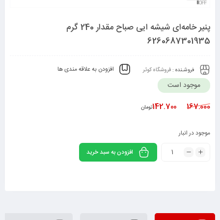
پنیر خامه‌ای شیشه ایی صباح مقدار 240 گرم
6260687301935
افزودن به علاقه مندی ها
فروشـنده :
فروشگاه کوثر
موجود است
142.700
167.000
تومان
موجود در انبار
افزودن به سبد خرید