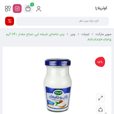
0
کوثرپلازا
سوپر مارکت
لبنیات
پنیر
پنیر خامه‌ای شیشه ایی صباح مقدار 240 گرم
6260687301935
15%